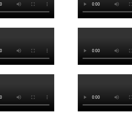
nePage Express
.